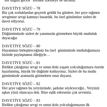
” Bir düğün gecesi” Birlikte izlemeye ne dersiniz
DAVETİYE SÖZÜ – 78
Biz çok zorluklardan geçerek geldik bu günlere, her şeye rağmen
sevgimize sevgi katmayı basardık. bu özel günümüze sizleri de
davet ediyoruz.
DAVETİYE SÖZÜ – 79
Düğünümüzde sizleri de yanımızda görmekten büyük mutluluk
duyacağız
DAVETİYE SÖZÜ – 80
Hayatımızı birleştireceğimiz bu özel günümüzde mutluluğumuzu
bizimle paylaşmanız dileğiyle…
DAVETİYE SÖZÜ – 81
Birlikte çıktığımız sevgi ve umut dolu yaşam yolculuğumuzu özenle
hazırlanmış, büyük bir düğünle kutluyoruz. Sizleri de bu mutlu
günümüzde aramızda görmekten onur duyarız.
DAVETİYE SÖZÜ – 82
Her şeye rağmen bu yeryüzünde, şarkılar söyleyeceğiz.. Yeryüzü
aşkın yüzü oluncaya dek. Bize eşlik ederseniz çok seviniriz.
DAVETİYE SÖZÜ – 83
Birlikte çıktığımız sevgi ve umut dolu yolculuğumuzun ilk