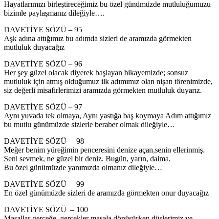
Hayatlarımızı birleştireceğimiz bu özel günümüzde mutluluğumuzu
bizimle paylaşmanız dileğiyle….
DAVETİYE SÖZÜ – 95
Aşk adına attığımız bu adımda sizleri de aramızda görmekten
mutluluk duyacağız
DAVETİYE SÖZÜ – 96
Her şey güzel olacak diyerek başlayan hikayemizde; sonsuz
mutluluk için atmış olduğumuz ilk adımımız olan nişan törenimizde,
siz değerli misafirlerimizi aramızda görmekten mutluluk duyarız.
DAVETİYE SÖZÜ – 97
Aynı yuvada tek olmaya, Aynı yastığa baş koymaya Adım attığımız
bu mutlu günümüzde sizlerle beraber olmak dileğiyle…
DAVETİYE SÖZÜ – 98
Meğer benim yüreğimin penceresini denize açan,senin ellerinmiş.
Seni sevmek, ne güzel bir deniz. Bugün, yarın, daima.
Bu özel günümüzde yanımızda olmanız dileğiyle…
DAVETİYE SÖZÜ – 99
En özel günümüzde sizleri de aramızda görmekten onur duyacağız
DAVETİYE SÖZÜ – 100
Masallar gerçeğe, gerçekler masala dönüşürken düşlerimiz ve