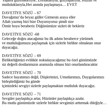
Yaşamı güzellikleriyle, Zorluklarıyla, gözyaşlarıyla, Hüzün ve
mutluluklarıyla,Her anında paylaşmaya… EVET
DAVETİYE SÖZÜ – 67
Duvağımız’da beyaz güller Girmesin araya eller
Allah yazmış bizi bize Duyuruyoruz şimdi size
Ömür boyu beraberiz Düğünümüze sizleri de bekleriz
DAVETİYE SÖZÜ -68
Geleceğe doğru atacağımız bu ilk adımı beraberce yürümek
ve mutluluğumuzu paylaşmak için sizlerle birlikte olmaktan onur
duyacağız.
DAVETİYE SÖZÜ – 69
Birlikteliğimizi evlilikle noktalayacağımız bu özel günümüzde
siz değerli dostlarımızın aramızda olması bizi onurlandıracaktır
DAVETİYE SÖZÜ – 70
Sadece hayatımızı değil, Düşlerimizi, Umutlarımızı, Duygularımızı
birleştirdiğimiz bu günde
içimizdeki sevgiyi sizlerle paylaşmaktan mutluluk duyacağız.
DAVETİYE SÖZÜ – 71
Sevgiler paylaştıkça artar, Hüzünler paylaştıkça azalır.
Bu mutlu günümüzde sizlerle birlikte sevgimizi arttırmak dileğiyle…