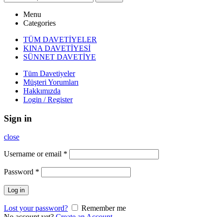
Menu
Categories
TÜM DAVETİYELER
KINA DAVETİYESİ
SÜNNET DAVETİYE
Tüm Davetiyeler
Müşteri Yorumları
Hakkımızda
Login / Register
Sign in
close
Username or email
*
Password
*
Log in
Lost your password?
Remember me
No account yet?
Create an Account