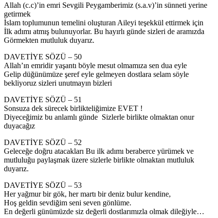
Allah (c.c)’in emri Sevgili Peygamberimiz (s.a.v)’in sünneti yerine
getirmek
İslam toplumunun temelini oluşturan Aileyi teşekkül ettirmek için
İlk adımı atmış bulunuyorlar. Bu hayırlı günde sizleri de aramızda
Görmekten mutluluk duyarız.
DAVETİYE SÖZÜ – 50
Allah’ın emridir yaşantı böyle mesut olmamıza sen dua eyle
Gelip düğünümüze şeref eyle gelmeyen dostlara selam söyle
bekliyoruz sizleri unutmayın bizleri
DAVETİYE SÖZÜ – 51
Sonsuza dek sürecek birlikteliğimize EVET !
Diyeceğimiz bu anlamlı günde Sizlerle birlikte olmaktan onur
duyacağız
DAVETİYE SÖZÜ – 52
Geleceğe doğru atacakları Bu ilk adımı beraberce yürümek ve
mutluluğu paylaşmak üzere sizlerle birlikte olmaktan mutluluk
duyarız.
DAVETİYE SÖZÜ – 53
Her yağmur bir gök, her martı bir deniz bulur kendine,
Hoş geldin sevdiğim seni seven gönlüme.
En değerli günümüzde siz değerli dostlarımızla olmak dileğiyle…