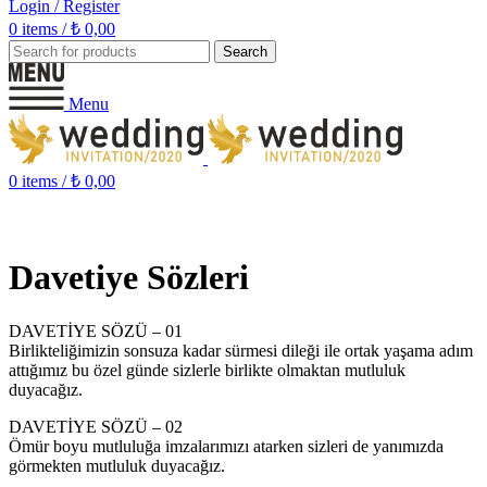
Login / Register
0
items
/
₺
0,00
Search
Menu
0
items
/
₺
0,00
Türkiye'den Dünyaya Davetiye
Davetiye Sözleri
DAVETİYE SÖZÜ – 01
Birlikteliğimizin sonsuza kadar sürmesi dileği ile ortak yaşama adım
attığımız bu özel günde sizlerle birlikte olmaktan mutluluk
duyacağız.
DAVETİYE SÖZÜ – 02
Ömür boyu mutluluğa imzalarımızı atarken sizleri de yanımızda
görmekten mutluluk duyacağız.