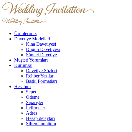
Ürünlerimiz
Davetiye Modelleri
Kına Davetiyesi
Düğün Davetiyesi
Sünnet Davetiye
Müşteri Yorumları
Kurumsal
Davetiye Sözleri
Rehber Yazılar
Baskı Formatları
Hesabım
Sepet
Ödeme
Siparişler
İndirmeler
Adres
Hesap detayları
Şifremi unuttum