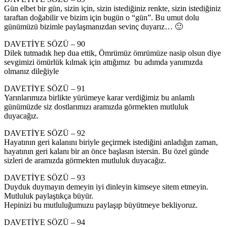
Gün elbet bir gün, sizin için, sizin istediğiniz renkte, sizin istediğiniz
taraftan doğabilir ve bizim için bugün o “gün”. Bu umut dolu
günümüzü bizimle paylaşmanızdan sevinç duyarız… 🙂
DAVETİYE SÖZÜ – 90
Dilek tutmadık hep dua ettik, Ömrümüz ömrümüze nasip olsun diye
sevgimizi ömürlük kılmak için attığımız bu adımda yanımızda
olmanız dileğiyle
DAVETİYE SÖZÜ – 91
Yarınlarımıza birlikte yürümeye karar verdiğimiz bu anlamlı
günümüzde siz dostlarımızı aramızda görmekten mutluluk
duyacağız.
DAVETİYE SÖZÜ – 92
Hayatının geri kalanını biriyle geçirmek istediğini anladığın zaman,
hayatının geri kalanı bir an önce başlasın istersin. Bu özel günde
sizleri de aramızda görmekten mutluluk duyacağız.
DAVETİYE SÖZÜ – 93
Duyduk duymayın demeyin iyi dinleyin kimseye sitem etmeyin.
Mutluluk paylaştıkça büyür.
Hepinizi bu mutluluğumuzu paylaşıp büyütmeye bekliyoruz.
DAVETİYE SÖZÜ – 94