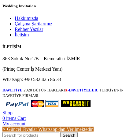
Wedding İnvitation
Hakkımızda
Çalışma Şartlarımız
Rehber Yazılar
İletişim
İLETİŞİM
863 Sokak No:1/B – Kemeraltı / İZMİR
(Pirinç Center İş Merkezi Yanı)
Whatsapp: +90 532 425 86 33
DAVETİYE
2020 BÜTÜN HAKLARI
-DAVETİYELER
. TURKİYE'NİN
X
DAVETİYE FİRMASI.
Shop
0
items
Cart
My account
×
Güncel Fiyatlar Whatsapp'dan Verilmektedir.
Search