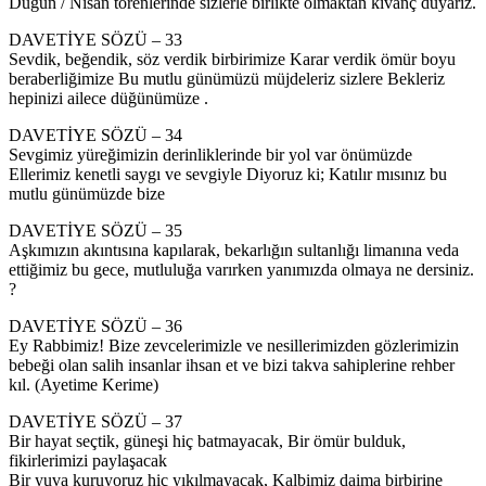
Düğün / Nisan törenlerinde sizlerle birlikte olmaktan kıvanç duyarız.
DAVETİYE SÖZÜ – 33
Sevdik, beğendik, söz verdik birbirimize Karar verdik ömür boyu
beraberliğimize Bu mutlu günümüzü müjdeleriz sizlere Bekleriz
hepinizi ailece düğünümüze .
DAVETİYE SÖZÜ – 34
Sevgimiz yüreğimizin derinliklerinde bir yol var önümüzde
Ellerimiz kenetli saygı ve sevgiyle Diyoruz ki; Katılır mısınız bu
mutlu günümüzde bize
DAVETİYE SÖZÜ – 35
Aşkımızın akıntısına kapılarak, bekarlığın sultanlığı limanına veda
ettiğimiz bu gece, mutluluğa varırken yanımızda olmaya ne dersiniz.
?
DAVETİYE SÖZÜ – 36
Ey Rabbimiz! Bize zevcelerimizle ve nesillerimizden gözlerimizin
bebeği olan salih insanlar ihsan et ve bizi takva sahiplerine rehber
kıl. (Ayetime Kerime)
DAVETİYE SÖZÜ – 37
Bir hayat seçtik, güneşi hiç batmayacak, Bir ömür bulduk,
fikirlerimizi paylaşacak
Bir yuva kuruyoruz hiç yıkılmayacak, Kalbimiz daima birbirine