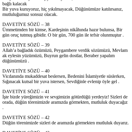
bağlı kalacak
Bir yuva kuruyoruz, hiç yıkılmayacak, Düğünümüze katılırsanız,
mutluluğumuz sonsuz olacak.
DAVETİYE SÖZÜ – 38
Ümmetimden bir kimse, Kardeşinin nikâhında hazır bulunsa, Bir
gün oruç tutmuş gibidir. O bir gün, 700 gün ile tefsir olunmuştur .
DAVETİYE SÖZÜ – 39
Allah’a bağladık özümüzü, Peygambere verdik sözümüzü, Mevlam
ak eylesin yüzümüzü, Buyrun gelin dostlar, Beraber yapalım
düğünümüzü .
DAVETİYE SÖZÜ – 40
Vicdanında mukaddesat beslersen, Bedenini İslamiyetle süslerken,
Sığınacak kutsal bir yuva istersen, Sevdiğinle evlenip öyle gel .
DAVETİYE SÖZÜ – 41
İşte bizde yüreğimizin ve sevgimizin götürdüğü yerdeyiz! Sizleri de
orada, düğün törenimizde aramızda görmekten, mutluluk duyacağız
.
DAVETİYE SÖZÜ – 42
Düğün törenimizde sizleri de aramızda görmekten mutluluk duyarız.