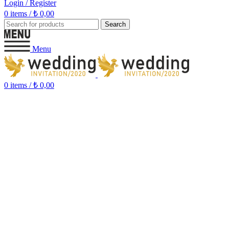
Login / Register
0
items
/
₺
0,00
Search
Menu
0
items
/
₺
0,00
Türkiye'den Dünyaya Davetiye