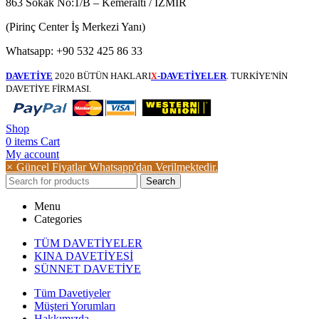
863 Sokak No:1/B – Kemeraltı / İZMİR
(Pirinç Center İş Merkezi Yanı)
Whatsapp: +90 532 425 86 33
DAVETİYE
2020 BÜTÜN HAKLARI
-DAVETİYELER
. TURKİYE'NİN
X
DAVETİYE FİRMASI.
Shop
0
items
Cart
My account
×
Güncel Fiyatlar Whatsapp'dan Verilmektedir.
Search
Menu
Categories
TÜM DAVETİYELER
KINA DAVETİYESİ
SÜNNET DAVETİYE
Tüm Davetiyeler
Müşteri Yorumları
Hakkımızda