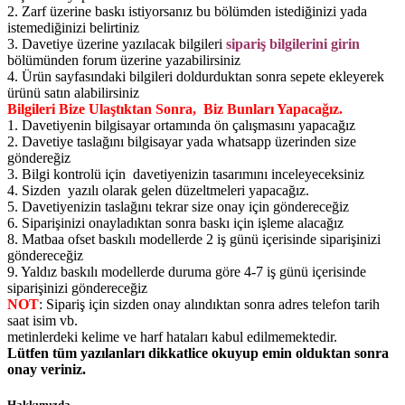
2. Zarf üzerine baskı istiyorsanız bu bölümden istediğinizi yada
istemediğinizi belirtiniz
3. Davetiye üzerine yazılacak bilgileri
sipariş bilgilerini girin
bölümünden forum üzerine yazabilirsiniz
4. Ürün sayfasındaki bilgileri doldurduktan sonra sepete ekleyerek
ürünü satın alabilirsiniz
Bilgileri Bize Ulaştıktan Sonra, Biz Bunları Yapacağız.
1. Davetiyenin bilgisayar ortamında ön çalışmasını yapacağız
2. Davetiye taslağını bilgisayar yada whatsapp üzerinden size
göndereğiz
3. Bilgi kontrolü için davetiyenizin tasarımını inceleyeceksiniz
4. Sizden yazılı olarak gelen düzeltmeleri yapacağız.
5. Davetiyenizin taslağını tekrar size onay için göndereceğiz
6. Siparişinizi onayladıktan sonra baskı için işleme alacağız
8. Matbaa ofset baskılı modellerde 2 iş günü içerisinde siparişinizi
göndereceğiz
9. Yaldız baskılı modellerde duruma göre 4-7 iş günü içerisinde
siparişinizi göndereceğiz
NOT
: Sipariş için sizden onay alındıktan sonra adres telefon tarih
saat isim vb.
metinlerdeki kelime ve harf hataları kabul edilmemektedir.
Lütfen tüm yazılanları dikkatlice okuyup emin olduktan sonra
onay veriniz.
Hakkımızda