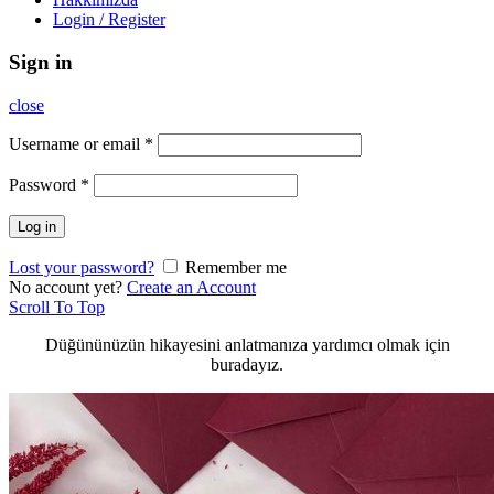
Login / Register
Sign in
close
Username or email
*
Password
*
Log in
Lost your password?
Remember me
No account yet?
Create an Account
Scroll To Top
Düğününüzün hikayesini anlatmanıza yardımcı olmak için
buradayız.