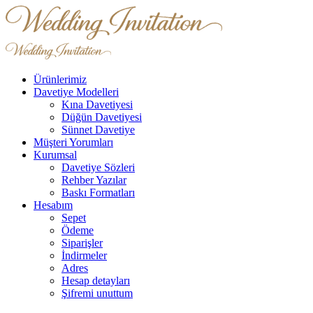
Ürünlerimiz
Davetiye Modelleri
Kına Davetiyesi
Düğün Davetiyesi
Sünnet Davetiye
Müşteri Yorumları
Kurumsal
Davetiye Sözleri
Rehber Yazılar
Baskı Formatları
Hesabım
Sepet
Ödeme
Siparişler
İndirmeler
Adres
Hesap detayları
Şifremi unuttum